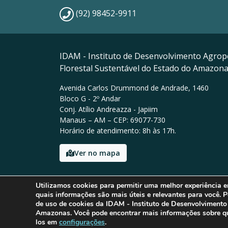
(92) 98452-9911
IDAM - Instituto de Desenvolvimento Agrop
Florestal Sustentável do Estado do Amazon
Avenida Carlos Drummond de Andrade, 1460
Bloco G - 2º Andar
Conj. Atílio Andreazza - Japiim
Manaus – AM – CEP: 69077-730
Horário de atendimento: 8h às 17h.
Ver no mapa
Email: presidencia@idam.am.gov.br
Utilizamos cookies para permitir uma melhor experiência 
Tel: (92) 98452-9911
quais informações são mais úteis e relevantes para você. P
de uso de cookies da IDAM - Instituto de Desenvolvimento
Amazonas. Você pode encontrar mais informações sobre qua
los em
configurações
.