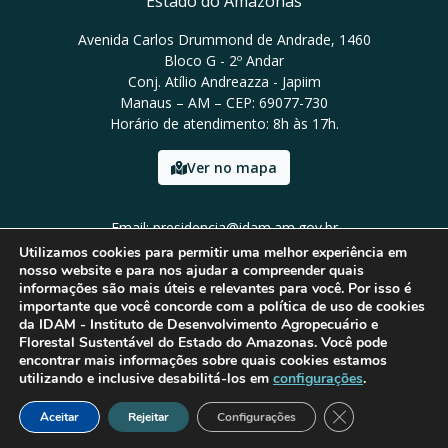
Estado do Amazonas
Avenida Carlos Drummond de Andrade, 1460
Bloco G - 2º Andar
Conj. Atílio Andreazza - Japiim
Manaus – AM – CEP: 69077-730
Horário de atendimento: 8h às 17h.
Ver no mapa
Email: presidencia@idam.am.gov.br
Tel: (92) 98452-9911
Utilizamos cookies para permitir uma melhor experiência em
nosso website e para nos ajudar a compreender quais
informações são mais úteis e relevantes para você. Por isso é
importante que você concorde com a política de uso de cookies
da IDAM - Instituto de Desenvolvimento Agropecuário e
Florestal Sustentável do Estado do Amazonas. Você pode
encontrar mais informações sobre quais cookies estamos
utilizando e inclusive desabilitá-los em
configurações
.
Close GDPR Cook
Aceitar
Rejeitar
Configurações