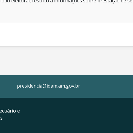
íodo eleitoral, restrito a informações sobre prestação de se
presidencia@idam.am.gov.br
ecuário e
as