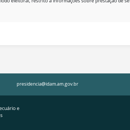
íodo eleitoral, restrito a informações sobre prestação de se
presidencia@idam.am.gov.br
ecuário e
as