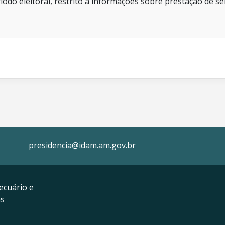
íodo eleitoral, restrito a informações sobre prestação de se
presidencia@idam.am.gov.br
ecuário e
as