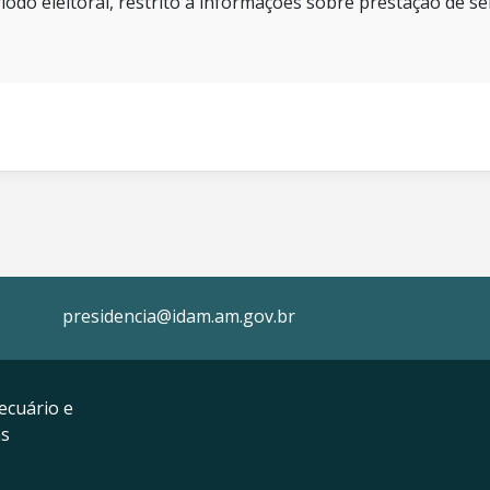
íodo eleitoral, restrito a informações sobre prestação de se
presidencia@idam.am.gov.br
ecuário e
as