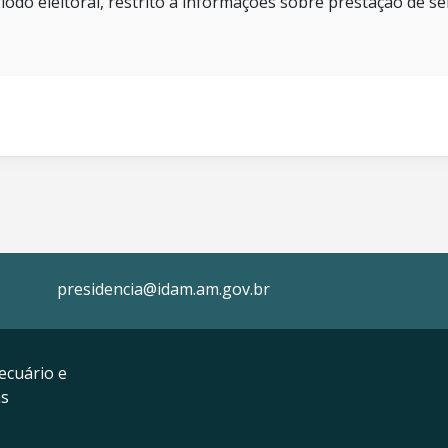
íodo eleitoral, restrito a informações sobre prestação de se
presidencia@idam.am.gov.br
ecuário e
as