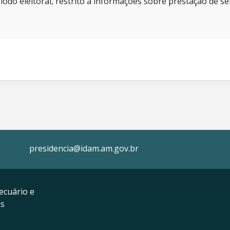
íodo eleitoral, restrito a informações sobre prestação de se
presidencia@idam.am.gov.br
ecuário e
as