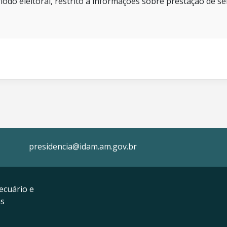
íodo eleitoral, restrito a informações sobre prestação de se
presidencia@idam.am.gov.br
ecuário e
as