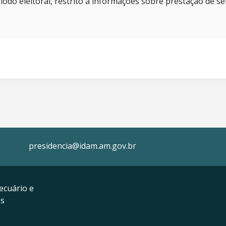
íodo eleitoral, restrito a informações sobre prestação de se
presidencia@idam.am.gov.br
ecuário e
as