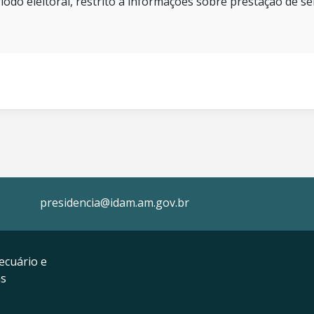
íodo eleitoral, restrito a informações sobre prestação de se
presidencia@idam.am.gov.br
ecuário e
as