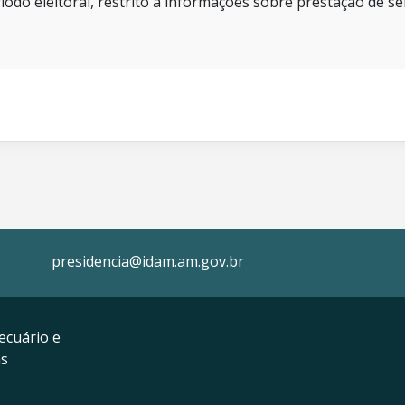
íodo eleitoral, restrito a informações sobre prestação de se
presidencia@idam.am.gov.br
ecuário e
as