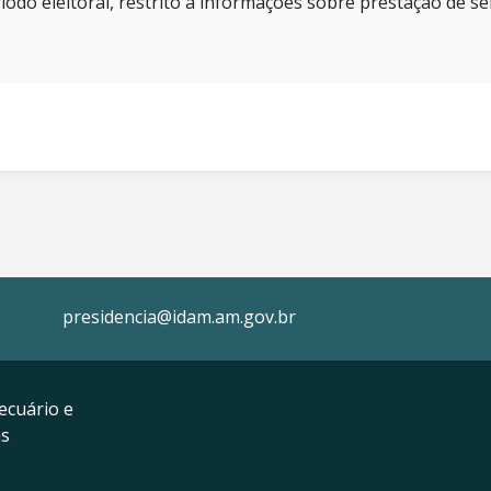
íodo eleitoral, restrito a informações sobre prestação de se
presidencia@idam.am.gov.br
ecuário e
as