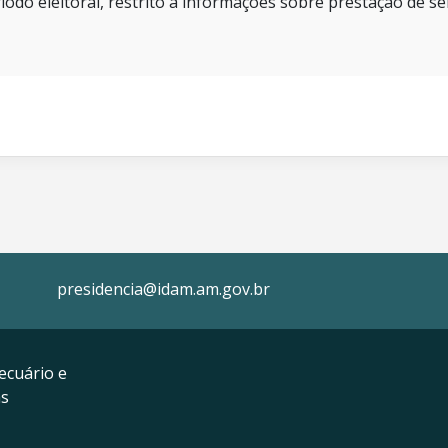
íodo eleitoral, restrito a informações sobre prestação de se
presidencia@idam.am.gov.br
ecuário e
as