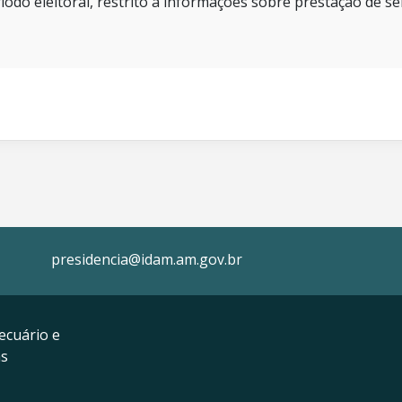
íodo eleitoral, restrito a informações sobre prestação de se
presidencia@idam.am.gov.br
ecuário e
as