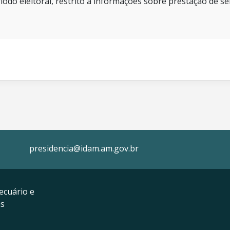
íodo eleitoral, restrito a informações sobre prestação de se
presidencia@idam.am.gov.br
ecuário e
as