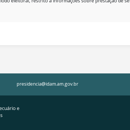
íodo eleitoral, restrito a informações sobre prestação de se
presidencia@idam.am.gov.br
ecuário e
as