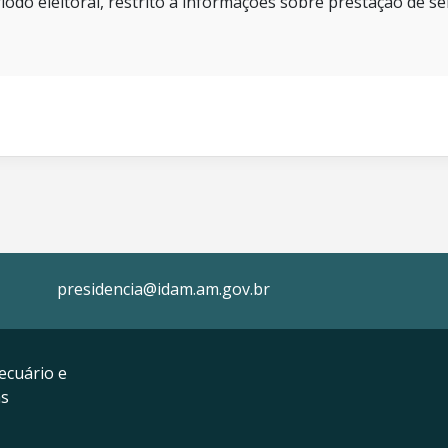
íodo eleitoral, restrito a informações sobre prestação de se
presidencia@idam.am.gov.br
ecuário e
as