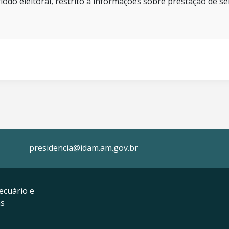
íodo eleitoral, restrito a informações sobre prestação de se
presidencia@idam.am.gov.br
ecuário e
as