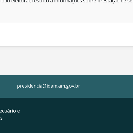
íodo eleitoral, restrito a informações sobre prestação de se
presidencia@idam.am.gov.br
ecuário e
as