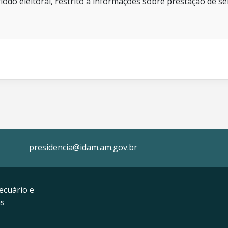
íodo eleitoral, restrito a informações sobre prestação de se
presidencia@idam.am.gov.br
ecuário e
as